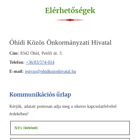
Elérhetőségek
Óhídi Közös Önkormányzati Hivatal
Cím:
8342 Óhíd, Petőfi út. 3.
Telefon:
+36/83/574-014
E-mail:
jegyzo@ohidkozoshivatal.hu
Kommunikációs űrlap
Kérjük, adatait pontosan adja meg a sikeres kapcsolatfelvétel
érdekében!
Név
(kötelező)