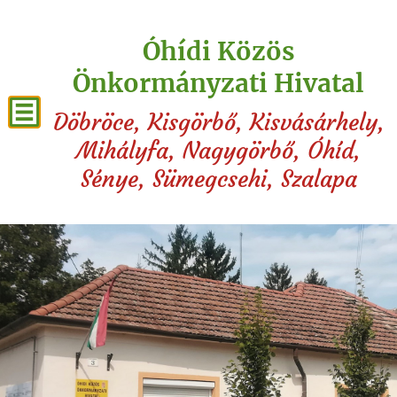
Óhídi Közös
Önkormányzati Hivatal
Döbröce, Kisgörbő, Kisvásárhely,
Mihályfa, Nagygörbő, Óhíd,
Sénye, Sümegcsehi, Szalapa