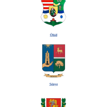
Óhíd
Sénye