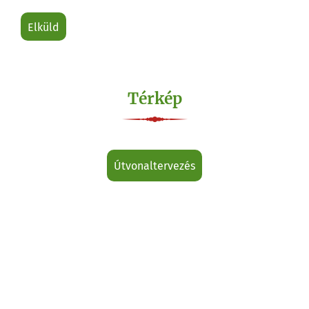
elküld
Térkép
útvonaltervezés