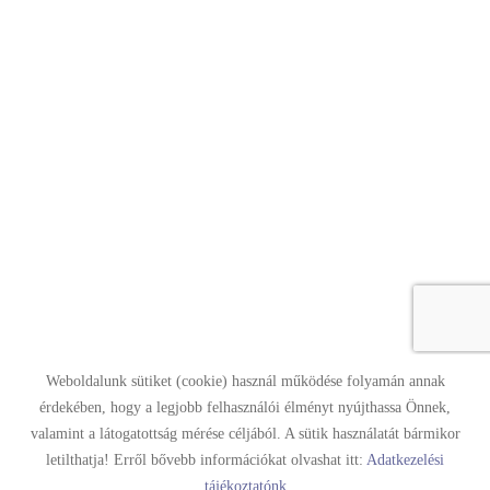
Weboldalunk sütiket (cookie) használ működése folyamán annak
érdekében, hogy a legjobb felhasználói élményt nyújthassa Önnek,
Oldal információk
Adatkezelési tájékoztató
Impresszum
valamint a látogatottság mérése céljából. A sütik használatát bármikor
letilthatja! Erről bővebb információkat olvashat itt:
Adatkezelési
© 2026 - Minden jog fenntartva
tájékoztatónk