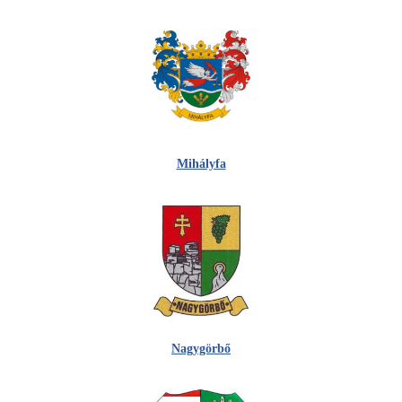
Mihályfa
Nagygörbő