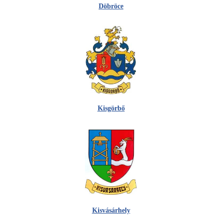
Döbröce
Kisgörbő
Kisvásárhely